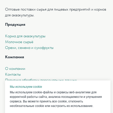
Оптовые поставки сырья для пищевых предприятий и кормов
для аквакультуры.
Продукция
Корма для аквакультуры
Молочное сырьё
Орехи, семена и сухофрукты
Компания
О компании
Контакты
Политика обработки персональных данных
Политика конфиденциальности
Мы используем cookie
Согласие на обработку персональных данных
Мы используем cookie-файлы и сервисы веб-аналитики для
корректной работы сайта, анализа посещаемости и улучшения
Связаться
сервиса. Вы можете принять все cookie, отклонить
необязательные cookie или настроить их использование.
Телефон: +7(925)772-12-10